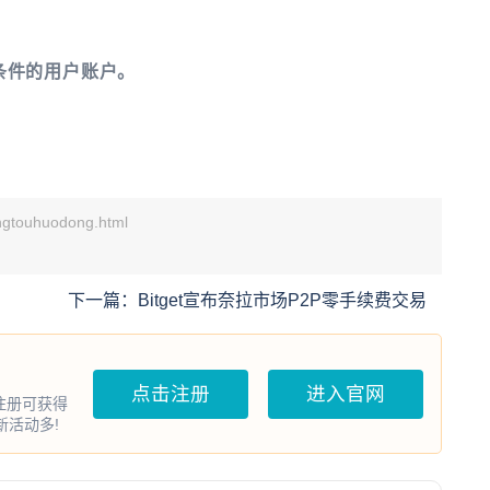
条件的用户账户。
gtouhuodong.html
。
下一篇：
Bitget宣布奈拉市场P2P零手续费交易
点击注册
进入官网
户注册可获得
打新活动多!