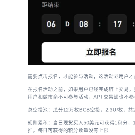
需要点击报名，才能参与活动，这活动老用户才
在报名活动之前，如果用户已经完成链上交易，
用户和做市商不可参与活动，API 交易额也不
总空投池：瓜分12万枚BGB空投，2.3U/枚，共
规则累积：当日现货买入50美元可获得1积分，1
推。每日可获得的积分数量没有上限！