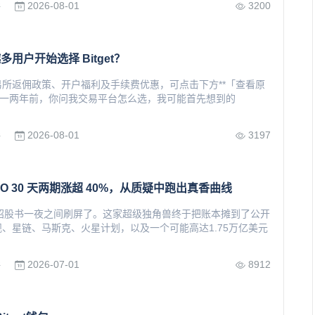
2026-08-01
3200
所
用户开始选择 Bitget？
所返佣政策、开户福利及手续费优惠，可点击下方**「查看原
在一两年前，你问我交易平台怎么选，我可能首先想到的
2026-08-01
3197
所
re-IPO 30 天两期涨超 40%，从质疑中跑出真香曲线
IPO招股书一夜之间刷屏了。这家超级独角兽终于把账本摊到了公开
、星链、马斯克、火星计划，以及一个可能高达1.75万亿美元
2026-07-01
8912
所