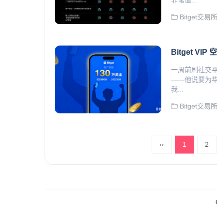
非常值...
Bitget交易
Bitget VI
一周前刷社交
——他说要为华语
我...
Bitget交易
‹‹
1
2