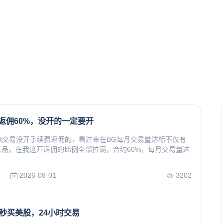
续费返佣60%，没开的一定要开
tget交易没开手续费返佣的，看过来在BG每月交易量达标不仅有
礼品。在我这开返佣的比例全部拉满，合约60%，每月交易量达
2026-08-01
3202
所
港卡秒买美股，24小时交易