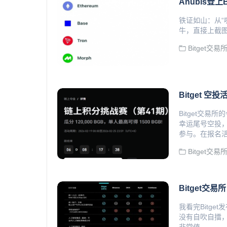
Anubis登上B
铁证如山：从“
牛，直接上截图、
Bitget交易
Bitget 空
Bitget交
幸运尾号空投
参与。在报名活动
Bitget交易
Bitget交易
我看完Bitge
没有自吹自擂