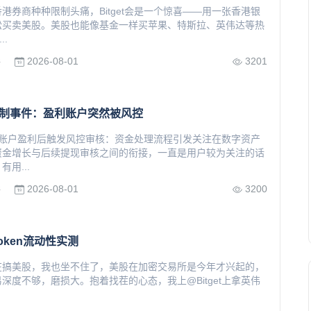
港券商种种限制头痛，Bitget会是一个惊喜——用一张香港银
松买卖美股。美股也能像基金一样买苹果、特斯拉、英伟达等热
..
2026-08-01
3201
所
提现限制事件：盈利账户突然被风控
get账户盈利后触发风控审核：资金处理流程引发关注在数字资产
资金增长与后续提现审核之间的衔接，一直是用户较为关注的话
用...
2026-08-01
3200
所
rToken流动性实测
在搞美股，我也坐不住了，美股在加密交易所是今年才兴起的，
深度不够，磨损大。抱着找茬的心态，我上@Bitget上拿英伟