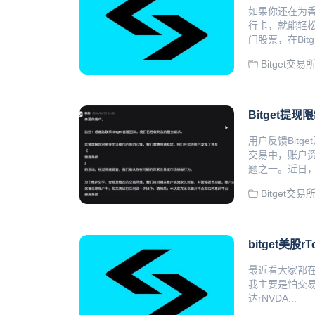
如果你还在为香
行卡，就能轻
门股票，在Bitg.
Bitget交易
Bitget
用户反馈Bit
交易中，账户
题之一。近日，有
Bitget交易
bitget美股
最近看大家都
我主要是怕交易
达rNVDA...