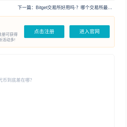
下一篇：
Bitget交易所好用吗·？哪个交易所最好
用？
点击注册
进入官网
户注册可获得
打新活动多!
家美股代币到底差在哪？