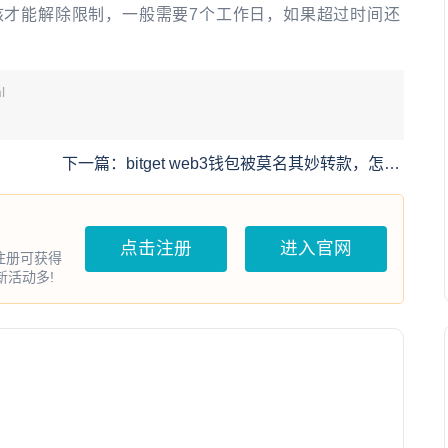
人员审核才能解除限制，一般需要7个工作日，如果超过时间还
l
。
下一篇：
bitget web3钱包被莫名其妙转款，怎么
回事？
点击注册
进入官网
户注册可获得
打新活动多!