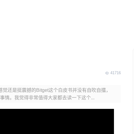
41716
感觉还是挺震撼的Bitget这个白皮书并没有自吹自擂，
情。我觉得非常值得大家都去读一下这个...