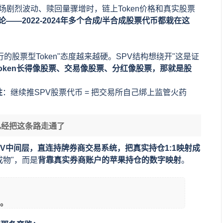
场剧烈波动、赎回量骤增时，链上Token价格和真实股票
论——2022-2024年多个合成/半合成股票代币都栽在这
行的股票型Token"态度越来越硬。SPV结构想绕开"这是证
Token长得像股票、交易像股票、分红像股票，那就是股
性
：继续推SPV股票代币 = 把交易所自己绑上监管火药
iN已经把这条路走通了
PV中间层，直连持牌券商交易系统，把真实持仓1:1映射成
物"，而是
背靠真实券商账户的苹果持仓的数字映射
。
跑。