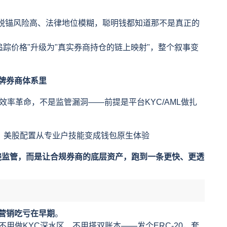
、脱锚风险高、法律地位模糊，聪明钱都知道那不是真正的
追踪价格"升级为"真实券商持仓的链上映射"，整个叙事变
牌券商体系里
效率革命，不是监管漏洞——前提是平台KYC/AML做扎
，美股配置从专业户技能变成钱包原生体验
绕监管，而是让合规券商的底层资产，跑到一条更快、更透
营销吃亏在早期
。
用做KYC深水区、不用搭双账本——发个ERC-20，套