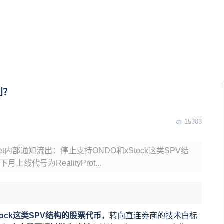
利？
15303
t内部通知流出：停止支持ONDO和xStock这类SPV结
号为RealityProt...
tock这类SPV结构的股票代币
，转向直连券商的技术白标