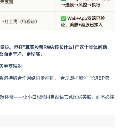
个量级。
但在"真实股票RWA该长什么样"这个具体问题
，反而更干净、更彻底：
实券商映射
M/香港持牌合作网络同步推进，"合规即护城河"写进BP第一
t做进C端体验——让小白也能用自然语言意图买美股，而不必懂