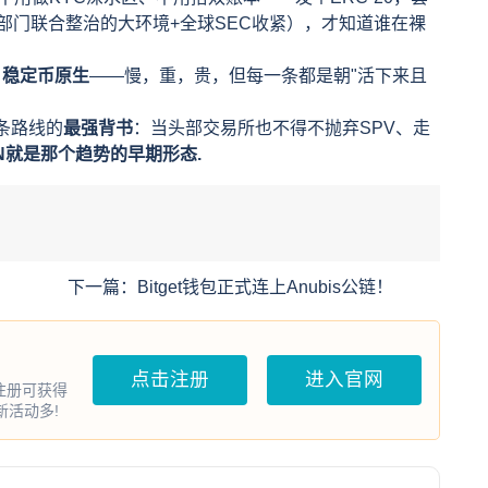
部门联合整治的大环境+全球SEC收紧），才知道谁在裸
、稳定币原生
——慢，重，贵，但每一条都是朝"活下来且
对这条路线的
最强背书
：当头部交易所也不得不抛弃SPV、走
iiN就是那个趋势的早期形态.
。
下一篇：
Bitget钱包正式连上Anubis公链！
点击注册
进入官网
户注册可获得
打新活动多!