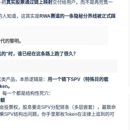
—把
真实股票通过链上映射
交付给用户，而不是再兜售一
的人知道，这其实是
RWA赛道的一条隐秘分界线被正式踩
时代的黎明。
真的"时，谁已经在这条路上跑了很久？
ock这类产品，本质逻辑是：
用一个链下SPV（特殊目的载
en。
，每一个都是结构性死穴：
份额
大会投票权，股息要走SPV分配链条（多层嵌套），最致命
果SPV结构出问题，你手里那枚Token在法律上追到的可