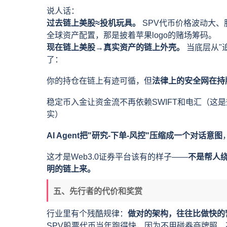
说人话：
过去链上美股≈投机玩具。
SPV代币价格波动大
全球资产配置，那是披着苹果logo的赌场筹码。
现在链上美股→真实资产的链上外壳。
当底层从"
了：
你的持仓在链上有迹可循，但
法律上的安全网在持
稳定币入金让资金流不再依赖SWIFT和电汇（这是
实）
AI Agent把"研究-下单-风控"压缩成一个对话意图
这才是Web3.0证券平台该有的样子——
不是帮人
明的链上来。
五、先行者的代价和奖赏
行业里有个残酷规律：
做对的架构，往往比做快的
SPV股票代币当年跑得快，因为不用碰券商牌照、不