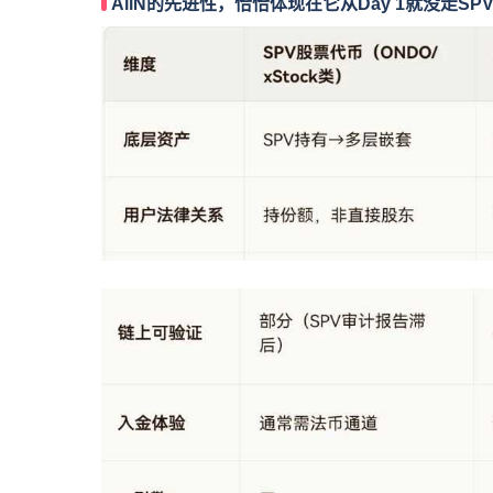
AiiN的先进性，恰恰体现在它从Day 1就没走S