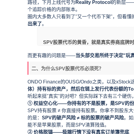
路径，下月上线代号为
Reality Protocol
的新层—
个追踪价格的内部账本。
圈内大多数人只看到了"又一个代币下架"，但看懂
出来了
。
SPV股票代币的黄昏，就是真实券商底牌
而更有趣的问题是——
当头部交易所终于决定"玩
二、为什么SPV股票代币必须死？
ONDO Finance的OUSG/Ondo之类，以及xSt
体）持有标的资产，然后在链上发行代表份额的Tok
听起来挺"真实"的对吧？但实际踩下去有三个硬伤
① 权益空心化——你持有的不是股票，是SPV的
SPV持有股票 ≠ 你直接持有股票。你拿不到股东
的是：
SPV的破产风险 ≠ 标的股票的破产风险
。如
能不是苹果股票，而是SPV清算残值。
② 价格脱锚——极端行情下没有真实订单簿兜底