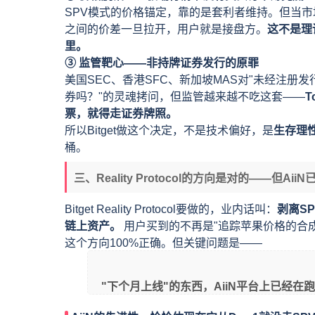
SPV模式的价格锚定，靠的是套利者维持。但当市
之间的价差一旦拉开，用户就是接盘方。
这不是理
里。
③ 监管靶心——非持牌证券发行的原罪
美国SEC、香港SFC、新加坡MAS对"未经注册发
券吗？"的灵魂拷问，但监管越来越不吃这套——
票，就得走证券牌照。
所以Bitget做这个决定，不是技术偏好，是
生存理
桶。
三、Reality Protocol的方向是对的——但Ai
Bitget Reality Protocol要做的，业内话叫：
剥离S
链上资产。
用户买到的不再是"追踪苹果价格的合成
这个方向100%正确。但关键问题是——
"下个月上线"的东西，AiiN平台上已经在