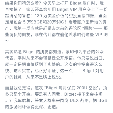
结果你们猜怎么着？今天早上打开 Bitget 账户时，我
直接惊了！家印还真给咱们 Bitget VIP 用户交上了一份
超满意的答卷：130 万美金价值的空投直接到账，里面
足足包含 5 万$BGB和20万$0G！看着账户里新增的资
产，我第一反应就是赶紧去之前的评论区 “翻牌”—— 那
些调侃的朋友，现在估计都在偷偷羡慕咱们这些 VIP 吧
～
其实熟悉 Bitget 的朋友都知道，家印作为平台的公众
代表，平时从来不会轻易做公开承诺。他只要说出口，
就一定是把事情落到了实处的。这次的空投来得这么
快、这么实在，也正好印证了这一点 ——Bitget 对用
户的诚意，从来不是嘴上说说。
而且我总觉得，这次 “Bitget 每月保底 200U 空投”，顶
多只是个开始。要是有人问我，Bitget 接下来会往哪
走？我琢磨着，答案大概率是围绕 UEX 战略，把 BGB
的激励闭环做得更深、更透。