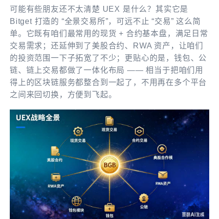
可能有些朋友还不太清楚 UEX 是什么？其实它是
Bitget 打造的 “全景交易所”，可远不止 “交易” 这么简
单。它既有咱们最常用的现货 + 合约基本盘，满足日常
交易需求；还延伸到了美股合约、RWA 资产，让咱们
的投资范围一下子拓宽了不少；更贴心的是，钱包、公
链、链上交易都做了一体化布局 —— 相当于把咱们用
得上的区块链服务都整合到一起了，不用再在多个平台
之间来回切换，方便到飞起。